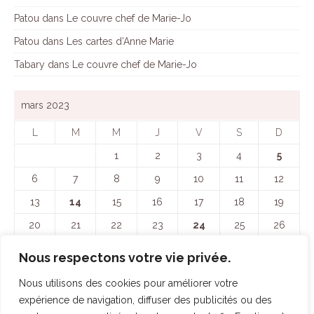
Patou
dans
Le couvre chef de Marie-Jo
Patou
dans
Les cartes d’Anne Marie
Tabary
dans
Le couvre chef de Marie-Jo
mars 2023
L
M
M
J
V
S
D
1
2
3
4
5
6
7
8
9
10
11
12
13
14
15
16
17
18
19
20
21
22
23
24
25
26
27
28
29
30
31
Nous respectons votre vie privée.
« Fév
Avr »
Nous utilisons des cookies pour améliorer votre
expérience de navigation, diffuser des publicités ou des