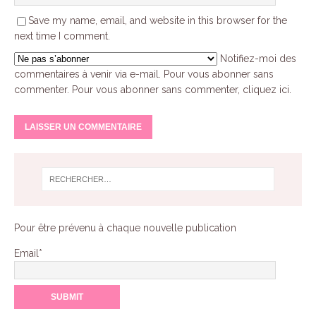
Save my name, email, and website in this browser for the
next time I comment.
Notifiez-moi des
commentaires à venir via e-mail. Pour vous abonner sans
commenter.
Pour vous abonner sans commenter, cliquez ici
.
A
l
t
e
r
n
Pour être prévenu à chaque nouvelle publication
a
Email*
t
i
v
e