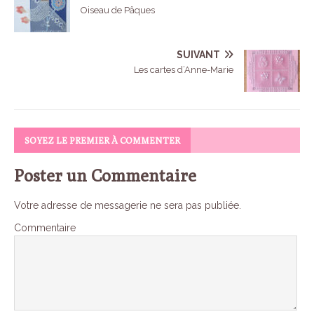
c
i
a
n
a
s
i
r
Oiseau de Pâques
e
t
i
t
t
s
n
t
b
t
l
e
s
e
t
a
o
e
r
A
n
g
SUIVANT
Les cartes d’Anne-Marie
o
r
e
p
g
e
k
s
p
e
r
t
r
SOYEZ LE PREMIER À COMMENTER
Poster un Commentaire
Votre adresse de messagerie ne sera pas publiée.
Commentaire