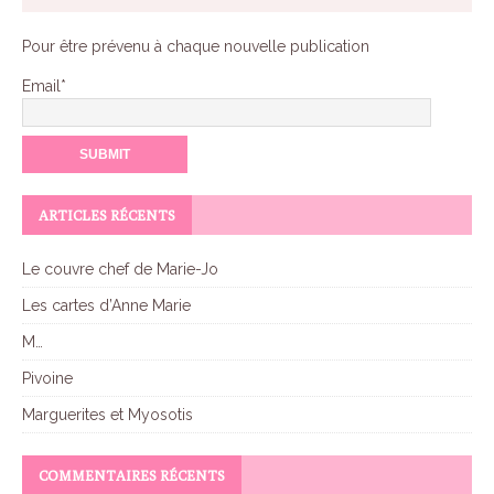
r
n
Pour être prévenu à chaque nouvelle publication
a
Email*
t
i
v
e
:
ARTICLES RÉCENTS
Le couvre chef de Marie-Jo
Les cartes d’Anne Marie
M…
Pivoine
Marguerites et Myosotis
COMMENTAIRES RÉCENTS