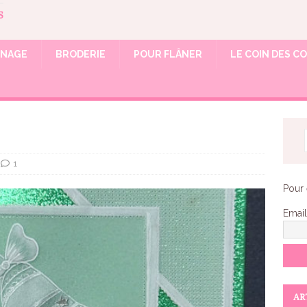
S
NAGE
BRODERIE
POUR FLÂNER
LE COIN DES C
1
Pour 
Email
AR