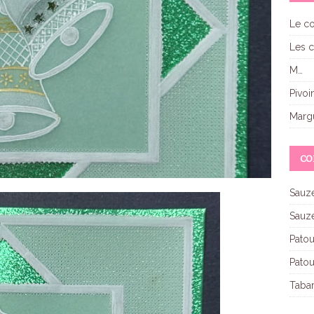
Le co
Les c
M…
Pivoi
Margu
CO
Sauz
Sauz
Pato
Pato
Taba